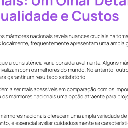
ais: Um Olhar Deta
Qualidade e Custos
 dos mármores nacionais revela nuances cruciais na tom
os localmente, frequentemente apresentam uma ampla g
m que a consistência varia consideravelmente. Alguns 
 rivalizam com os melhores do mundo. No entanto, outr
ra garantir um resultado satisfatório.
dem a ser mais acessíveis em comparação com os impor
na os mármores nacionais uma opção atraente para pro
 mármores nacionais oferecem uma ampla variedade de
to, é essencial avaliar cuidadosamente as característ