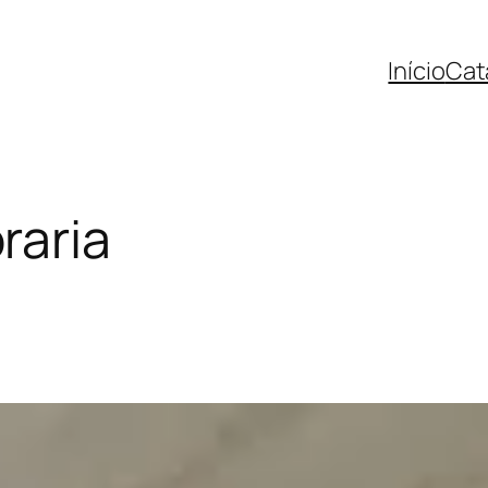
Início
Cat
raria