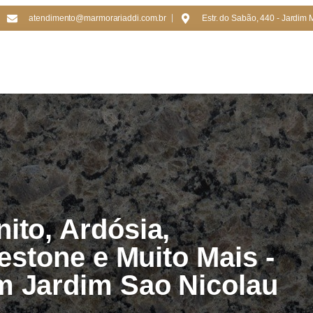
atendimento@marmorariaddi.com.br
Estr. do Sabão, 440 - Jardim 
ito, Ardósia,
lestone e Muito Mais -
m Jardim Sao Nicolau