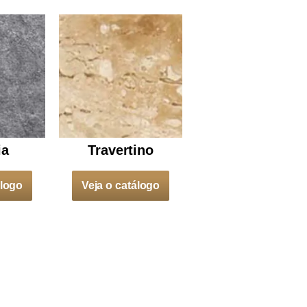
ia
Travertino
álogo
Veja o catálogo