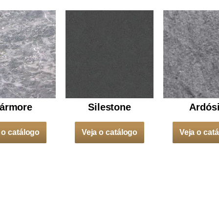
ármore
Silestone
Ardós
 o catálogo
Veja o catálogo
Veja o cat