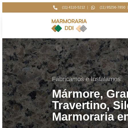
(11) 4110-5212
(11) 95256-7850
Fabricamos e Instalamos
Mármore, Gran
Travertino, Si
Marmoraria e