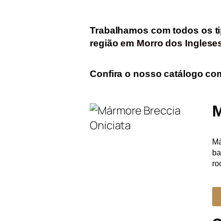
Trabalhamos com todos os
t
região
em Morro dos Inglese
Confira o nosso catálogo co
Má
ba
ro