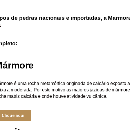
ipos de
pedras nacionais e importadas
, a
Marmora
s
mpleto:
Mármore
rmore é uma rocha metamórfica originada de calcário exposto a
ixa a moderada. Por este motivo as maiores jazidas de mármor
cha matriz calcária e onde houve atividade vulcânica.
Clique aqui