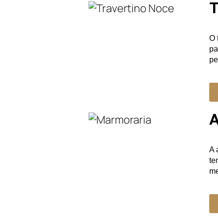
T
O 
pa
pe
A
A 
te
me