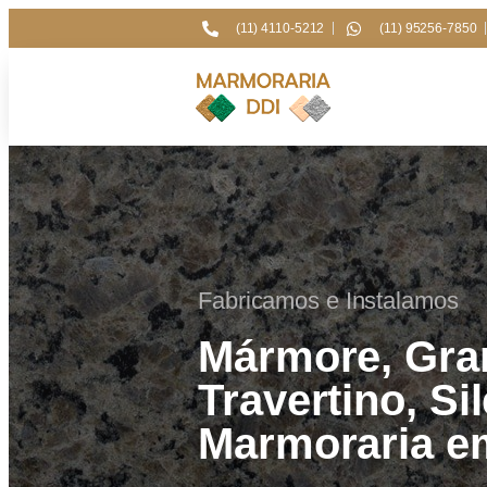
(11) 4110-5212
(11) 95256-7850
Fabricamos e Instalamos
Mármore, Gran
Travertino, Si
Marmoraria e