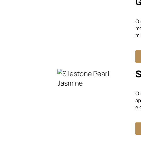
G
O 
mé
mi
S
O 
ap
e 