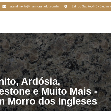
atendimento@marmorariaddi.com.br
Estr. do Sabão, 440 - Jardim 
ito, Ardósia,
lestone e Muito Mais -
m Morro dos Ingleses