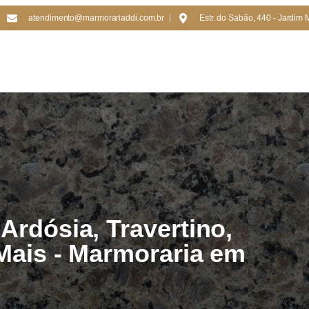
atendimento@marmorariaddi.com.br
Estr. do Sabão, 440 - Jardim 
Ardósia, Travertino,
 Mais - Marmoraria em