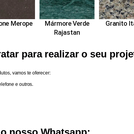
tone Merope
Mármore Verde
Granito It
Rajastan
tar para realizar o seu proj
utos, vamos te oferecer:
lefone e outros.
lo nosso Whatsapp: