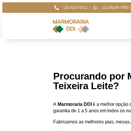
(11) 4110-5212
(11) 95256-7850
Procurando por M
Teixeira Leite?
A
Marmoraria DDI
é a melhor opção
garantia de 1 a 5 anos em todos os no
Fabricamos as melhores pias, mesas,