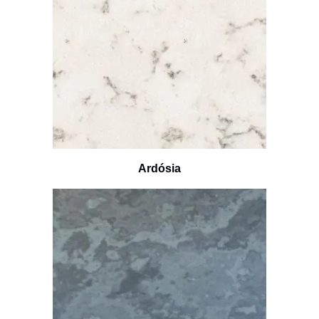
Ardósia