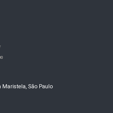
r
00
m Maristela, São Paulo