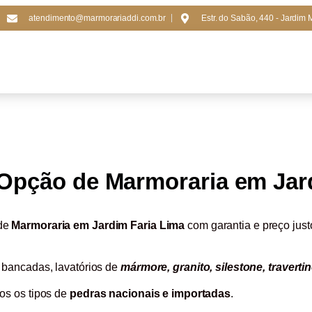
atendimento@marmorariaddi.com.br
Estr. do Sabão, 440 - Jardim 
Opção de Marmoraria em Jar
 de
Marmoraria em Jardim Faria Lima
com garantia e preço just
 bancadas, lavatórios de
mármore, granito, silestone, traverti
os os tipos de
pedras nacionais e importadas
.