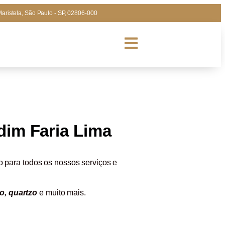
Maristela, São Paulo - SP, 02806-000
dim Faria Lima
o para todos os nossos serviços e
no, quartzo
e muito mais.